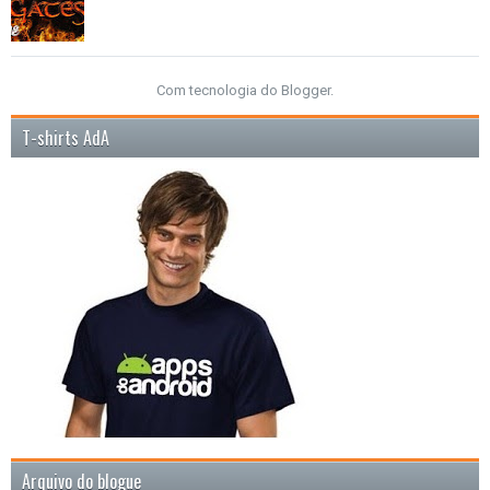
Com tecnologia do
Blogger
.
T-shirts AdA
Arquivo do blogue