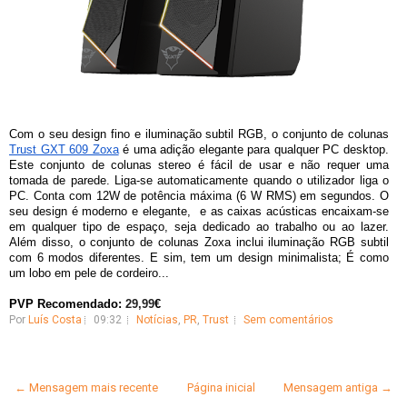
Com o seu design fino e iluminação subtil RGB, o conjunto de colunas 
Trust GXT 609 Zoxa
 é uma adição elegante para qualquer PC desktop. 
Este conjunto de colunas stereo é fácil de usar e não requer uma 
tomada de parede. Liga-se automaticamente quando o utilizador liga o 
PC. Conta com 12W de potência máxima (6 W RMS) em segundos. O 
seu design é moderno e elegante,  e as caixas acústicas encaixam-se 
em qualquer tipo de espaço, seja dedicado ao trabalho ou ao lazer. 
Além disso, o conjunto de colunas Zoxa inclui iluminação RGB subtil 
com 6 modos diferentes. E sim, tem um design minimalista; É como 
um lobo em pele de cordeiro...
PVP Recomendado: 
29,99
€
Por
Luís Costa
09:32
Notícias
,
PR
,
Trust
Sem comentários
← Mensagem mais recente
Página inicial
Mensagem antiga →