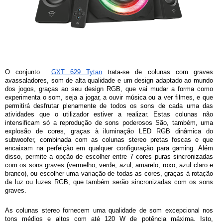
O conjunto  
GXT 629 Tytan
 trata-se de colunas com graves 
avassaladores, som de alta qualidade e um design adaptado ao mundo 
dos jogos, graças ao seu design RGB, que vai mudar a forma como 
experimenta o som, seja a jogar, a ouvir música ou a ver filmes, e que 
permitirá desfrutar plenamente de todos os sons de cada uma das 
atividades que o utilizador estiver a realizar. Estas colunas não 
intensificam só a reprodução de sons poderosos São, também, uma 
explosão de cores, graças à iluminação LED RGB dinâmica do 
subwoofer, combinada com as colunas stereo pretas foscas e que 
encaixam na perfeição em qualquer configuração para gaming. Além 
disso, permite a opção de escolher entre 7 cores puras sincronizadas 
com os sons graves (vermelho, verde, azul, amarelo, roxo, azul claro e 
branco), ou escolher uma variação de todas as cores, graças à rotação 
da luz ou luzes RGB, que também serão sincronizadas com os sons 
graves.
As colunas stereo fornecem uma qualidade de som excepcional nos 
tons médios e altos com até 120 W de potência máxima. Isto, 