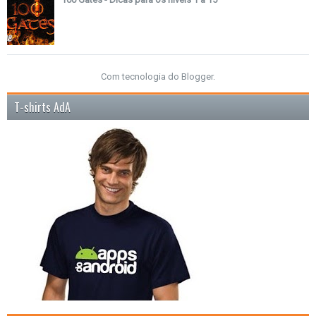
Com tecnologia do
Blogger
.
T-shirts AdA