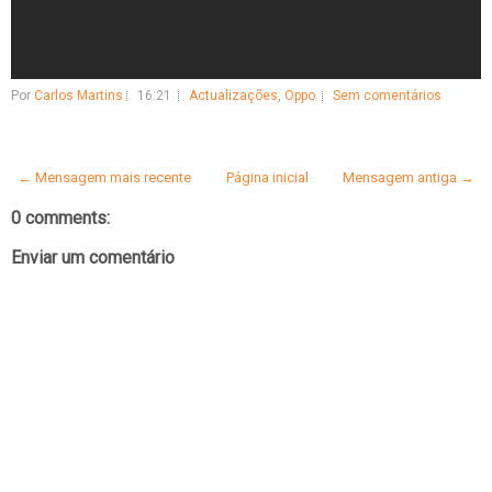
Por
Carlos Martins
16:21
Actualizações
,
Oppo
Sem comentários
← Mensagem mais recente
Página inicial
Mensagem antiga →
0 comments:
Enviar um comentário