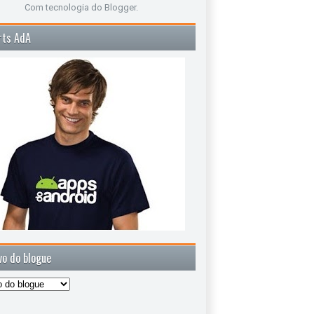
Com tecnologia do
Blogger
.
rts AdA
vo do blogue