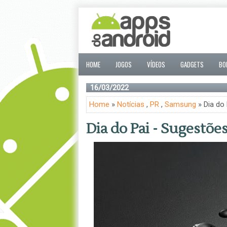
HOME
JOGOS
VÍDEOS
GADGETS
BO
16/03/2022
Home
»
Notícias
,
PR
,
Samsung
» Dia do
Dia do Pai - Sugestõ