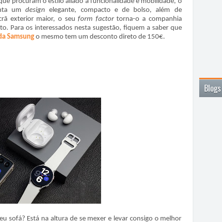
ue procuram o estilo aliado à funcionalidade e mobilidade, o
enta um
design
elegante, compacto e de bolso, além de
crã exterior maior, o seu
form factor
torna-o a companhia
. Para os interessados nesta sugestão, fiquem a saber que
 da Samsung
o mesmo tem um desconto direto de 150€.
Blogs
u sofá? Está na altura de se mexer e levar consigo o melhor