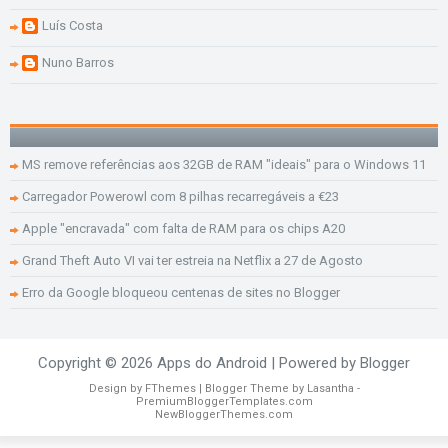
Luís Costa
Nuno Barros
MS remove referências aos 32GB de RAM "ideais" para o Windows 11
Carregador Powerowl com 8 pilhas recarregáveis a €23
Apple "encravada" com falta de RAM para os chips A20
Grand Theft Auto VI vai ter estreia na Netflix a 27 de Agosto
Erro da Google bloqueou centenas de sites no Blogger
Copyright ©
2026
Apps do Android
| Powered by
Blogger
Design by
FThemes
| Blogger Theme by
Lasantha
-
PremiumBloggerTemplates.com
NewBloggerThemes.com