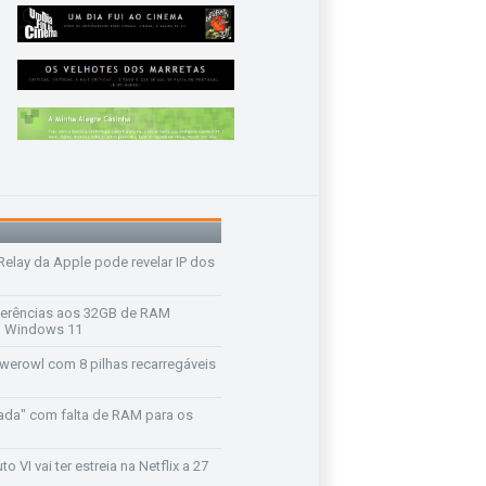
 Relay da Apple pode revelar IP dos
ferências aos 32GB de RAM
 o Windows 11
werowl com 8 pilhas recarregáveis
ada" com falta de RAM para os
o VI vai ter estreia na Netflix a 27