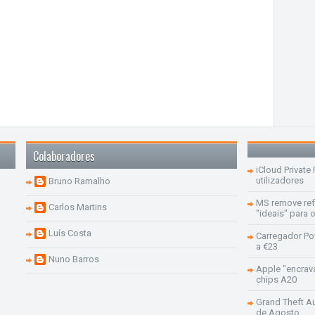
Colaboradores
iCloud Private
utilizadores
Bruno Ramalho
MS remove re
Carlos Martins
"ideais" para
Luís Costa
Carregador Po
a €23
Nuno Barros
Apple "encrav
chips A20
Grand Theft Aut
de Agosto