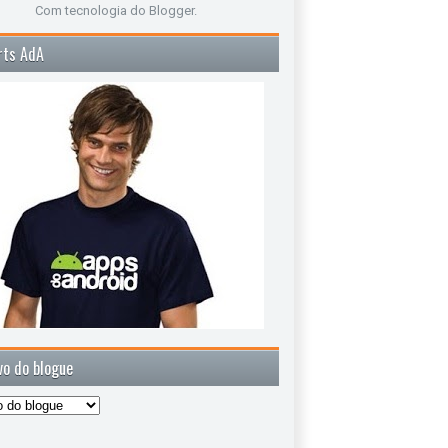
Com tecnologia do
Blogger
.
rts AdA
vo do blogue