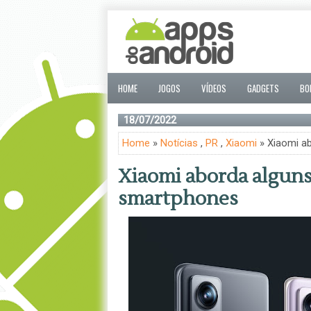
HOME
JOGOS
VÍDEOS
GADGETS
BO
18/07/2022
Home
»
Notícias
,
PR
,
Xiaomi
» Xiaomi a
Xiaomi aborda alguns
smartphones