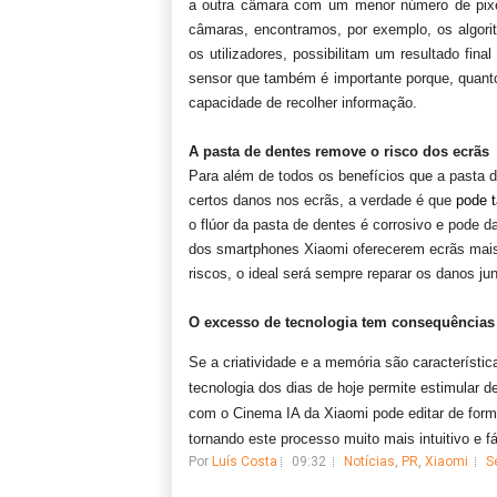
a outra câmara com um menor número de pixe
câmaras, encontramos, por exemplo,
os algori
os utilizadores, possibilitam um resultado fina
sensor que também é importante porque, quanto
capacidade de recolher informação.
A pasta de dentes remove o risco dos ecrãs
Para além de todos os benefícios que a pasta d
certos danos nos ecrãs, a verdade é que
pode t
o
flúor da pasta de dentes é corrosivo e pode 
dos smartphones Xiaomi oferecerem ecrãs mais 
riscos, o ideal será sempre reparar os danos jun
O excesso de tecnologia tem consequências 
Se a criatividade e a memória são característic
tecnologia dos dias de hoje permite estimular 
com o
Cinema IA da Xiaomi pode editar de form
tornando este processo muito mais intuitivo e fác
Por
Luís Costa
09:32
Notícias
,
PR
,
Xiaomi
S