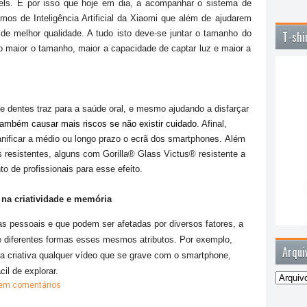
ls. É por isso que hoje em dia, a acompanhar o sistema de
tmos de Inteligência Artificial da Xiaomi que além de ajudarem
l de melhor qualidade. A tudo isto deve-se juntar o tamanho do
T-shi
 maior o tamanho, maior a capacidade de captar luz e maior a
e dentes traz para a saúde oral, e mesmo ajudando a disfarçar
ambém causar mais riscos se não existir cuidado
. Afinal,
danificar a médio ou longo prazo o ecrã dos smartphones. Além
resistentes, alguns com Gorilla® Glass Victus® resistente a
to de profissionais para esse efeito.
na criatividade e memória
as pessoais e que podem ser afetadas por diversos fatores, a
de diferentes formas esses mesmos atributos. Por exemplo,
Arqui
a criativa qualquer vídeo que se grave com o smartphone,
il de explorar.
em comentários