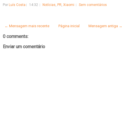
Por
Luís Costa
14:32
Notícias
,
PR
,
Xiaomi
Sem comentários
← Mensagem mais recente
Página inicial
Mensagem antiga →
0 comments:
Enviar um comentário