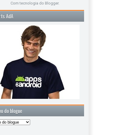
Com tecnologia do
Blogger
.
rts AdA
vo do blogue