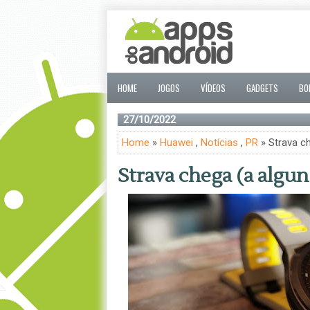
HOME
JOGOS
VÍDEOS
GADGETS
BO
27/10/2022
Home
»
Huawei
,
Notícias
,
PR
» Strava c
Strava chega (a algu