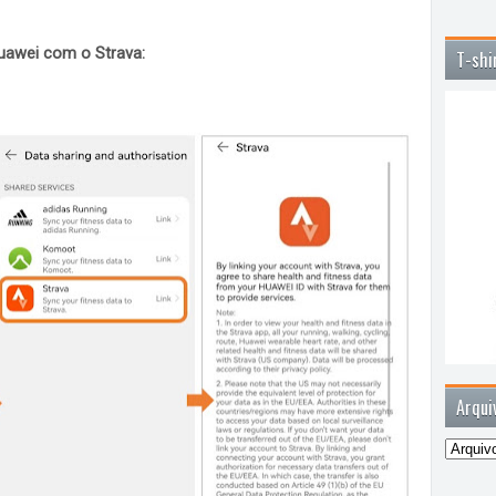
uawei
com o Strava:
T-shi
Arqui