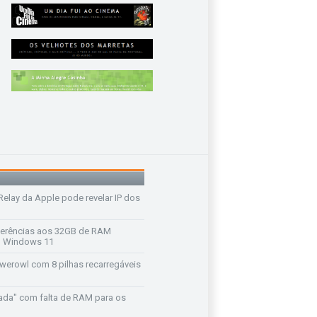
 Relay da Apple pode revelar IP dos
ferências aos 32GB de RAM
 o Windows 11
werowl com 8 pilhas recarregáveis
ada" com falta de RAM para os