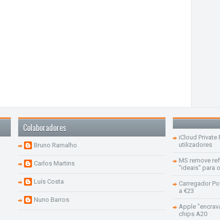
Colaboradores
iCloud Private
utilizadores
Bruno Ramalho
MS remove re
Carlos Martins
"ideais" para
Luís Costa
Carregador Po
a €23
Nuno Barros
Apple "encrav
chips A20