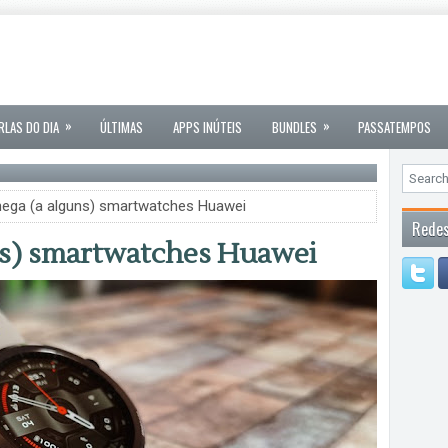
»
»
RLAS DO DIA
ÚLTIMAS
APPS INÚTEIS
BUNDLES
PASSATEMPOS
hega (a alguns) smartwatches Huawei
Redes
ns) smartwatches Huawei