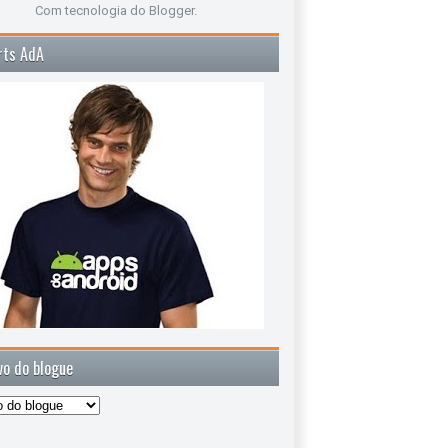
Com tecnologia do
Blogger
.
rts AdA
vo do blogue