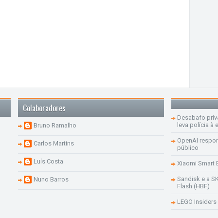
Colaboradores
Desabafo priv
leva polícia à 
Bruno Ramalho
OpenAI respon
Carlos Martins
público
Luís Costa
Xiaomi Smart 
Sandisk e a S
Nuno Barros
Flash (HBF)
LEGO Insiders 