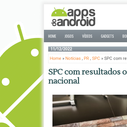
HOME
JOGOS
VÍDEOS
GADGETS
BO
11/12/2022
Home
»
Notícias
,
PR
,
SPC
» SPC com res
SPC com resultados o
nacional