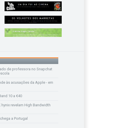
ado de professora no Snapchat
escola
de às acusações da Apple - em
Band 10 a €40
K hynix revelam High Bandwidth
chega a Portugal