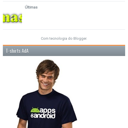
Últimas
Com tecnologia do
Blogger
.
T-shirts AdA