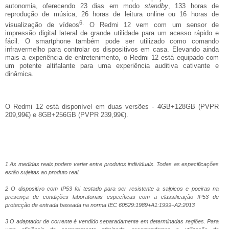
autonomia, oferecendo 23 dias em modo
standby
, 133 horas de
reprodução de música, 26 horas de leitura online ou 16 horas de
6.
visualização de vídeos
O Redmi 12 vem com um sensor de
impressão digital lateral de grande utilidade para um acesso rápido e
fácil. O smartphone também pode ser utilizado como comando
infravermelho para controlar os dispositivos em casa. Elevando ainda
mais a experiência de entretenimento, o Redmi 12 está equipado com
um potente altifalante para uma experiência auditiva cativante e
dinâmica.
O Redmi 12 está disponível em duas versões - 4GB+128GB (PVPR
209,99€) e 8GB+256GB (PVPR 239,99€).
1 As medidas reais podem variar entre produtos individuais. Todas as especificações
estão sujeitas ao produto real.
2 O dispositivo com IP53 foi testado para ser resistente a salpicos e poeiras na
presença de condições laboratoriais específicas com a classificação IP53 de
protecção de entrada baseada na norma IEC 60529:1989+A1:1999+A2:2013
3 O adaptador de corrente é vendido separadamente em determinadas regiões. Para