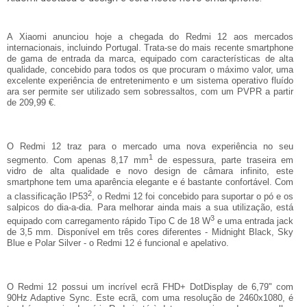
A Xiaomi anunciou hoje a chegada do Redmi 12 aos mercados
internacionais, incluindo Portugal. Trata-se do mais recente smartphone
de gama de entrada da marca, equipado com características de alta
qualidade, concebido para todos os que procuram o máximo valor, uma
excelente experiência de entretenimento e um sistema operativo fluído
ara ser permite ser utilizado sem sobressaltos, com um PVPR a partir
de 209,99 €.
O Redmi 12 traz para o mercado uma nova experiência no seu
1
segmento. Com apenas 8,17 mm
de espessura, parte traseira em
vidro de alta qualidade e novo design de câmara infinito, este
smartphone tem uma aparência elegante e é bastante confortável. Com
2
a classificação IP53
, o Redmi 12 foi concebido para suportar o pó e os
salpicos do dia-a-dia. Para melhorar ainda mais a sua utilização, está
3
equipado com carregamento rápido Tipo C de 18 W
e uma entrada jack
de 3,5 mm. Disponível em três cores diferentes - Midnight Black, Sky
Blue e Polar Silver - o Redmi 12 é funcional e apelativo.
O Redmi 12 possui um incrível ecrã FHD+ DotDisplay de 6,79" com
90Hz Adaptive Sync. Este ecrã, com uma resolução de 2460x1080, é