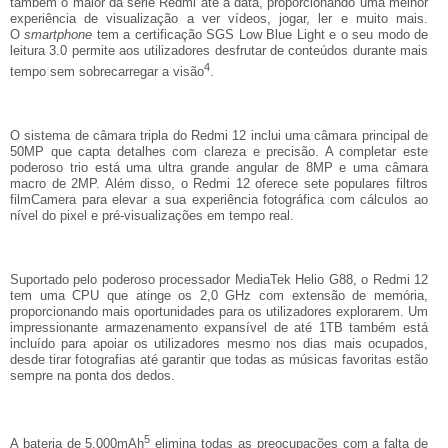
também o maior da série Redmi até à data, proporcionando uma melhor
experiência de visualização a ver vídeos, jogar, ler e muito mais.
O
smartphone
tem a certificação SGS Low Blue Light e o seu modo de
leitura 3.0 permite aos utilizadores desfrutar de conteúdos durante mais
4
tempo sem sobrecarregar a visão
.
O sistema de câmara tripla do Redmi 12 inclui uma câmara principal de
50MP que capta detalhes com clareza e precisão. A completar este
poderoso trio está uma ultra grande angular de 8MP e uma câmara
macro de 2MP. Além disso, o Redmi 12 oferece sete populares filtros
filmCamera para elevar a sua experiência fotográfica com cálculos ao
nível do pixel e pré-visualizações em tempo real.
Suportado pelo poderoso processador MediaTek Helio G88, o Redmi 12
tem uma CPU que atinge os 2,0 GHz com extensão de memória,
proporcionando mais oportunidades para os utilizadores explorarem. Um
impressionante armazenamento expansível de até 1TB também está
incluído para apoiar os utilizadores mesmo nos dias mais ocupados,
desde tirar fotografias até garantir que todas as músicas favoritas estão
sempre na ponta dos dedos.
5
A bateria de 5.000mAh
elimina todas as preocupações com a falta de