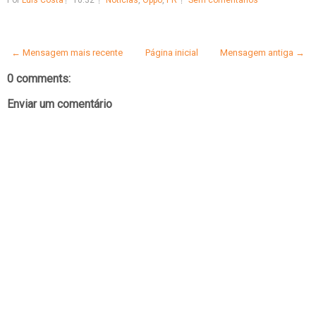
Por
Luís Costa
10:32
Notícias
,
Oppo
,
PR
Sem comentários
← Mensagem mais recente
Página inicial
Mensagem antiga →
0 comments:
Enviar um comentário