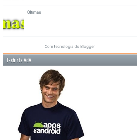
Últimas
Com tecnologia do
Blogger
.
T-shirts AdA