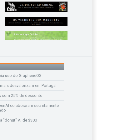
eia uso do GrapheneOS
 mais desvalorizam em Portugal
s com 25% de desconto
enAI colaboraram secretamente
ado
a "donut" AI de $300