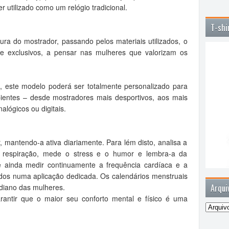
r utilizado como um relógio tradicional.
T-shi
tura do mostrador, passando pelos materiais utilizados, o
e exclusivos, a pensar nas mulheres que valorizam os
 este modelo poderá ser totalmente personalizado para
mbientes – desde mostradores mais desportivos, aos mais
alógicos ou digitais.
 mantendo-a ativa diariamente. Para lém disto, analisa a
e respiração, mede o stress e o humor e lembra-a da
e ainda medir continuamente a frequência cardíaca e a
ltados numa aplicação dedicada. Os calendários menstruais
idiano das mulheres.
Arqui
antir que o maior seu conforto mental e físico é uma