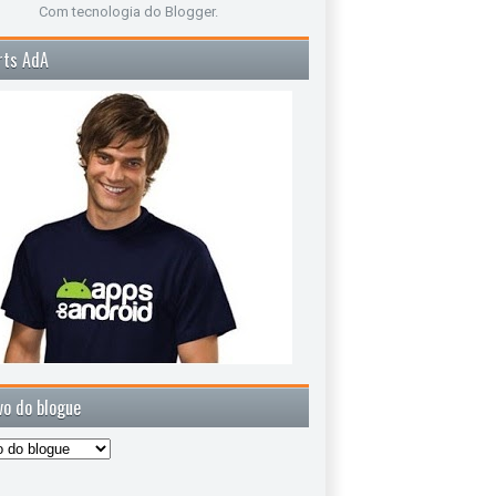
Com tecnologia do
Blogger
.
rts AdA
vo do blogue