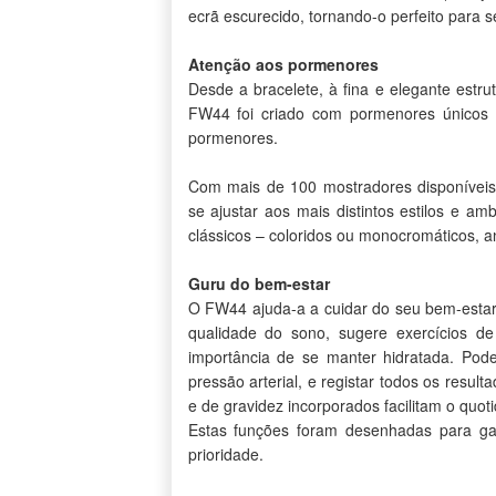
ecrã escurecido, tornando-o perfeito para se
Atenção aos pormenores
Desde a bracelete, à fina e elegante estru
FW44 foi criado com pormenores únicos 
pormenores.
Com mais de 100 mostradores disponíveis,
se ajustar aos mais distintos estilos e a
clássicos – coloridos ou monocromáticos, an
Guru do bem-estar
O FW44 ajuda-a a cuidar do seu bem-estar,
qualidade do sono, sugere exercícios d
importância de se manter hidratada. Pod
pressão arterial, e registar todos os resu
e de gravidez incorporados facilitam o quot
Estas funções foram desenhadas para gar
prioridade.