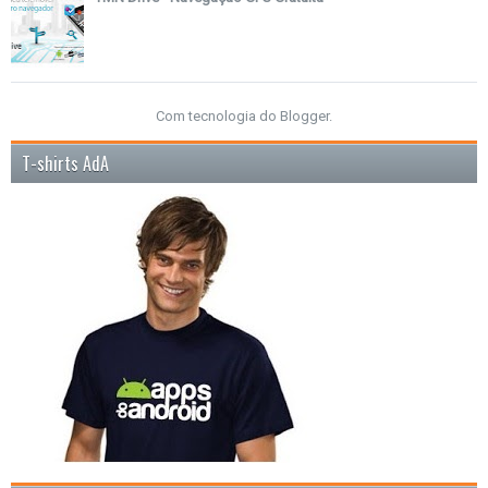
Com tecnologia do
Blogger
.
T-shirts AdA