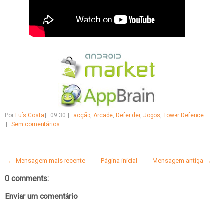
Por
Luís Costa
09:30
acção
,
Arcade
,
Defender
,
Jogos
,
Tower Defence
Sem comentários
← Mensagem mais recente
Página inicial
Mensagem antiga →
0 comments:
Enviar um comentário