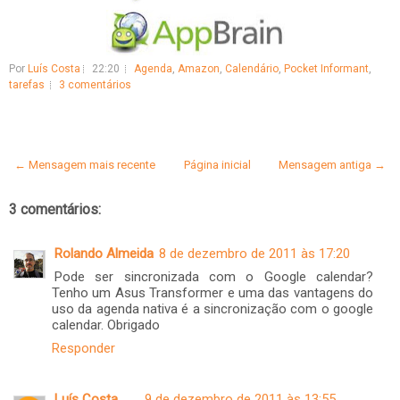
Por
Luís Costa
22:20
Agenda
,
Amazon
,
Calendário
,
Pocket Informant
,
tarefas
3 comentários
← Mensagem mais recente
Página inicial
Mensagem antiga →
3 comentários:
Rolando Almeida
8 de dezembro de 2011 às 17:20
Pode ser sincronizada com o Google calendar?
Tenho um Asus Transformer e uma das vantagens do
uso da agenda nativa é a sincronização com o google
calendar. Obrigado
Responder
Luís Costa
9 de dezembro de 2011 às 13:55