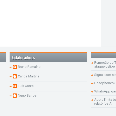
Colaboradores
Remoção do Te
ataque delibe
Bruno Ramalho
Signal com si
Carlos Martins
Headphones S
Luís Costa
WhatsApp ganh
Nuno Barros
Apple limita b
relatórios AI