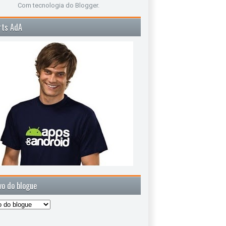
Com tecnologia do
Blogger
.
rts AdA
vo do blogue