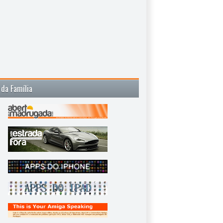
 da Família