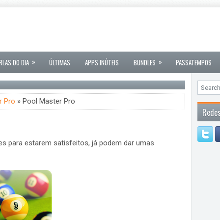
»
»
RLAS DO DIA
ÚLTIMAS
APPS INÚTEIS
BUNDLES
PASSATEMPOS
r Pro
» Pool Master Pro
Redes
es para estarem satisfeitos, já podem dar umas