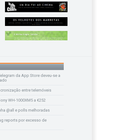
legram da App Store deveu-se a
rado
ncronização entre telemóveis
ony WH-1000XM5 a €252
a @all e polls melhoradas
ug reports por excesso de