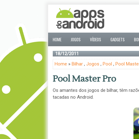
HOME
JOGOS
VÍDEOS
GADGETS
BO
18/12/2011
Home
»
Bilhar
,
Jogos
,
Pool
,
Pool Maste
Pool Master Pro
Os amantes dos jogos de bilhar, têm razõ
tacadas no Android.