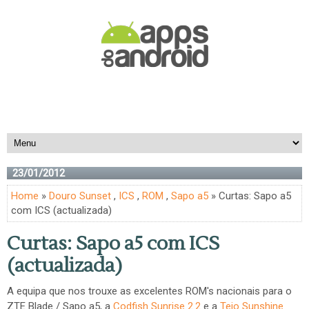
23/01/2012
Home
»
Douro Sunset
,
ICS
,
ROM
,
Sapo a5
» Curtas: Sapo a5
com ICS (actualizada)
Curtas: Sapo a5 com ICS
(actualizada)
A equipa que nos trouxe as excelentes ROM's nacionais para o
ZTE Blade / Sapo a5, a
Codfish Sunrise 2.2
e a
Tejo Sunshine