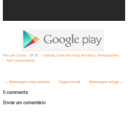
Por
Luís Costa
09:30
Comida
,
Evernote Food
,
Receitas
,
Restaurantes
Sem comentários
← Mensagem mais recente
Página inicial
Mensagem antiga →
0 comments:
Enviar um comentário