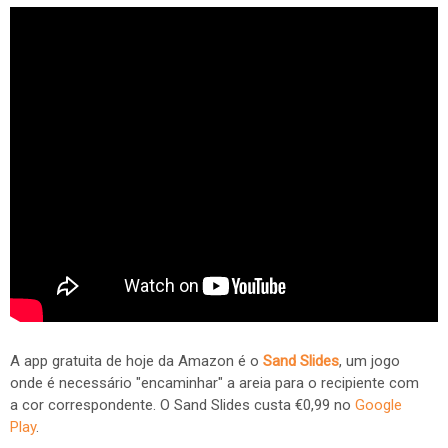
A app gratuita de hoje da Amazon é o
Sand Slides
, um jogo
onde é necessário "encaminhar" a areia para o recipiente com
a cor correspondente. O Sand Slides custa €0,99 no
Google
Play
.