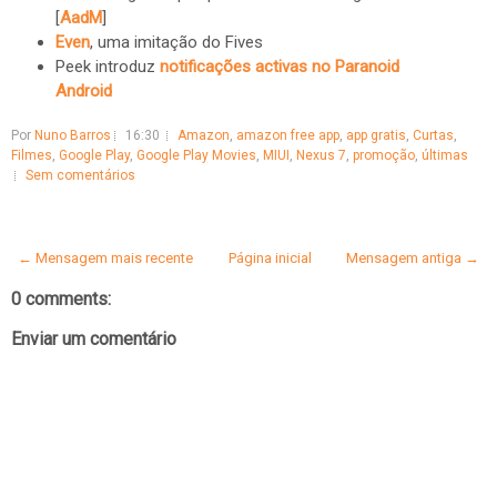
[
AadM
]
Even
, uma imitação do Fives
Peek introduz
notificações activas no Paranoid
Android
Por
Nuno Barros
16:30
Amazon
,
amazon free app
,
app gratis
,
Curtas
,
Filmes
,
Google Play
,
Google Play Movies
,
MIUI
,
Nexus 7
,
promoção
,
últimas
Sem comentários
← Mensagem mais recente
Página inicial
Mensagem antiga →
0 comments:
Enviar um comentário