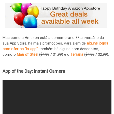
Mas como a Amazon está a comemorar o 3º aniversário da
sua App Store, há mais promoções. Para além de
alguns jogos
com ofertas "in-app"
, também há alguns com descontos,
como o
Man of Steel
(
$4,99
/ $1,99) e o
Terraria
(
$4,99
/ $2,99).
App of the Day: Instant Camera