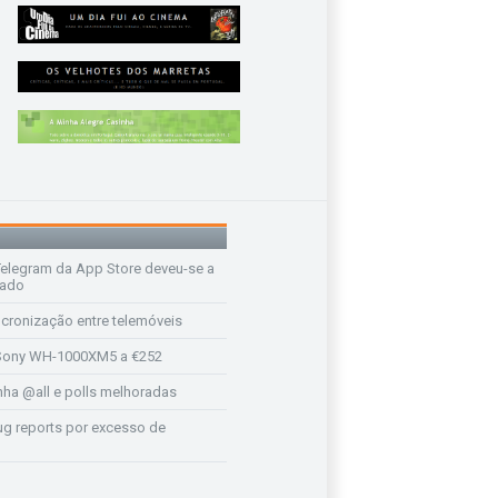
legram da App Store deveu-se a
rado
ncronização entre telemóveis
ony WH-1000XM5 a €252
a @all e polls melhoradas
ug reports por excesso de