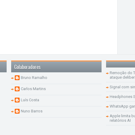
Colaboradores
Remoção do Te
ataque delibe
Bruno Ramalho
Signal com si
Carlos Martins
Headphones S
Luís Costa
WhatsApp ganh
Nuno Barros
Apple limita b
relatórios AI