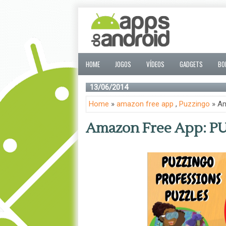
HOME
JOGOS
VÍDEOS
GADGETS
BO
13/06/2014
Home
»
amazon free app
,
Puzzingo
» Am
Amazon Free App: P