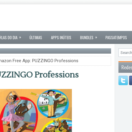
»
»
RLAS DO DIA
ÚLTIMAS
APPS INÚTEIS
BUNDLES
PASSATEMPOS
azon Free App: PUZZINGO Professions
Redes
UZZINGO Professions