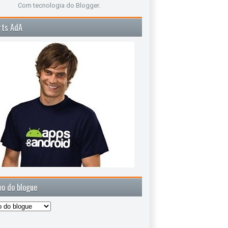
Com tecnologia do
Blogger
.
rts AdA
vo do blogue