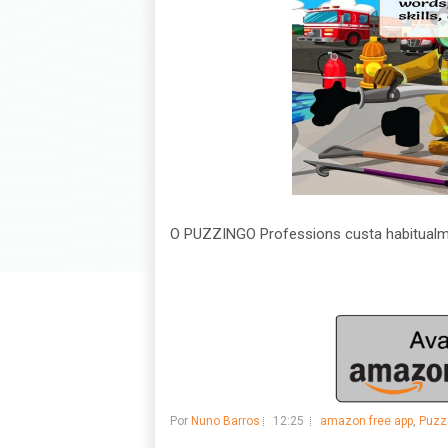
O PUZZINGO Professions custa habitualm
Por
Nuno Barros
12:25
amazon free app
,
Puzz