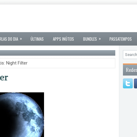
»
»
RLAS DO DIA
ÚLTIMAS
APPS INÚTEIS
BUNDLES
PASSATEMPOS
s: Night Filter
Redes
ter