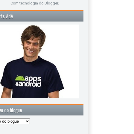
Com tecnologia do
Blogger
.
rts AdA
vo do blogue