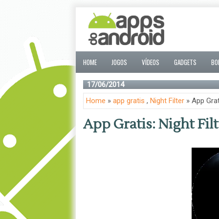
HOME
JOGOS
VÍDEOS
GADGETS
BO
17/06/2014
Home
»
app gratis
,
Night Filter
» App Grati
App Gratis: Night Fil