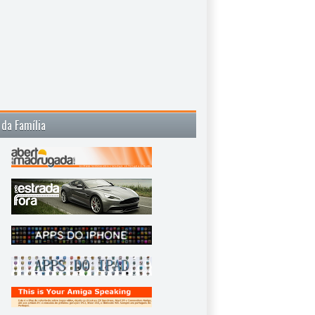
 da Família