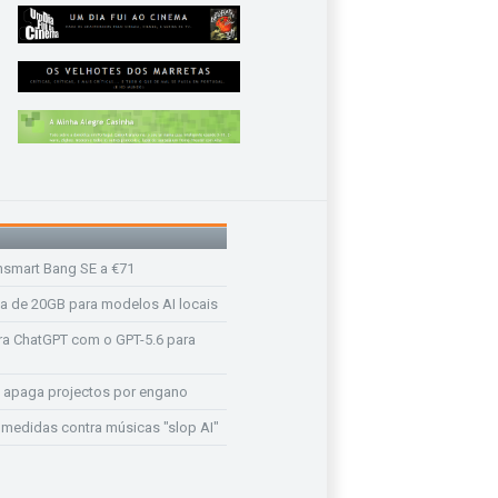
nsmart Bang SE a €71
a de 20GB para modelos AI locais
a ChatGPT com o GPT-5.6 para
 apaga projectos por engano
medidas contra músicas "slop AI"