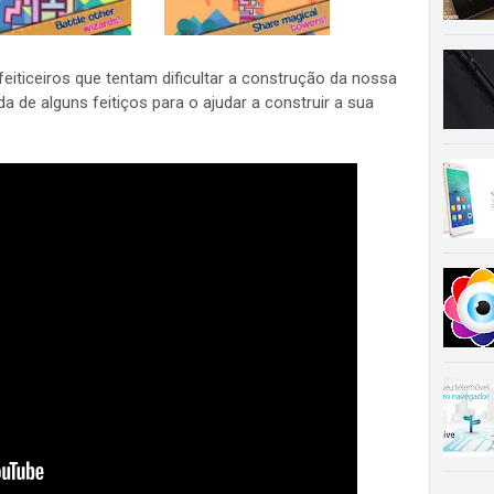
iticeiros que tentam dificultar a construção da nossa
a de alguns feitiços para o ajudar a construir a sua