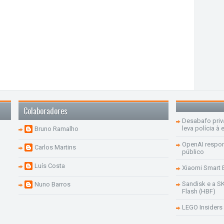
Colaboradores
Desabafo priv
leva polícia à 
Bruno Ramalho
OpenAI respon
Carlos Martins
público
Luís Costa
Xiaomi Smart 
Sandisk e a S
Nuno Barros
Flash (HBF)
LEGO Insiders 