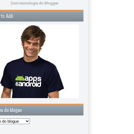
Com tecnologia do
Blogger
.
rts AdA
vo do blogue