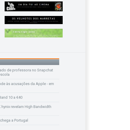
ado de professora no Snapchat
escola
de às acusações da Apple - em
Band 10 a €40
K hynix revelam High Bandwidth
chega a Portugal