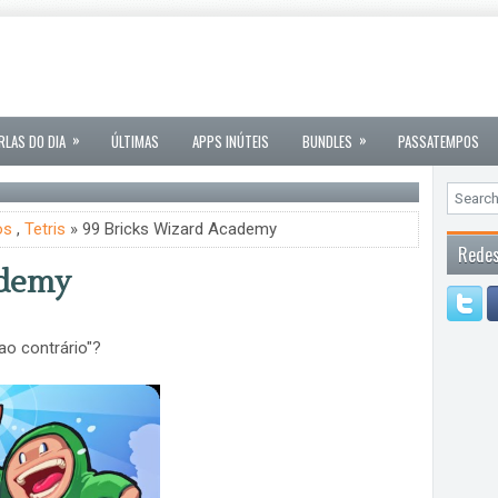
»
»
RLAS DO DIA
ÚLTIMAS
APPS INÚTEIS
BUNDLES
PASSATEMPOS
os
,
Tetris
» 99 Bricks Wizard Academy
Redes
ademy
"ao contrário"?