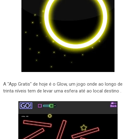
A "App Gratis" de hoje é o Glow, um jogo onde ao longo de
trinta níveis tem de levar uma esfera até ao local destino .