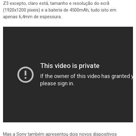
Z3 excepto, claro está, tamanho e resolução do ecrã
(1920x1200 pixeis) e a bateria de 4500mAh, tudo isto em
apenas 6,4mm de espessura.
Mas a Sony também apresentou dois novos dispositivos