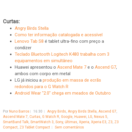
Curtas:
Angry Birds Stella
Como ter informação catalogada e acessível
Lenovo Tab S8
é tablet ultra-fino com preço a
condizer
Teclado Bluetooth Logitech K480 trabalha com 3
equipamentos em simultâneo
Huawei apresentou o
Ascend Mate 7
e o
Ascend G7
,
ambos com corpo em metal
LG já iniciou a
produção em massa de ecrãs
redondos para o G Watch R
Android Wear "2.0" chega em meados de Outubro
Por
Nuno Barros
16:30
Angry Birds
,
Angry Birds Stella
,
Ascend G7
,
Ascend Mate 7
,
Curtas
,
G Watch R
,
Google
,
Huawei
,
LG
,
Nexus 5
,
SmartBand Talk
,
SmartWatch 3
,
Sony
,
últimas
,
Xperia
,
Xperia E3
,
Z3
,
Z3
Compact
,
Z3 Tablet Compact
Sem comentários