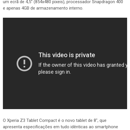
um ecrã de 4,5" (854x480 pixeis), processador Snapdragon 400
e apenas 4GB de armazenamento interno.
O Xperia Z3 Tablet Compact é o novo tablet de 8", que
apresenta especificações em tudo idênticas ao smartphone