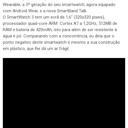
Wearable, a 3ª geração do seu smartwatch, agora equipado
com Android Wear, e a nova SmartBand Talk.
O SmartWatch 3 tem um ecrã de 1,6" (320x320 pixeis),
processador quad-core ARM Cortex A7 a 1,2GHz, 512MB de
RAM e bateria de 420mAh, isto para além de ser resistente à
água e pó. Comparando com a concorrência, eu diria que o
ponto negativo deste smartwatch é mesmo a sua construção
em plástico, que lhe dá um ar frágil.