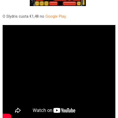
O Slydris custa €1,48 no
Google Play
.