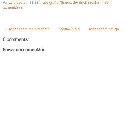
Por
Luís Costa
11:32
app gratis
,
Shards
,
the Brick Breaker
Sem
comentários
← Mensagem mais recente
Página inicial
Mensagem antiga →
0 comments:
Enviar um comentário