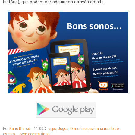
história), que podem ser adquiridos através do site.
Por
Nuno Barros
11:00
apps
,
Jogos
,
O menino que tinha medo do
escuro
Sem comentários