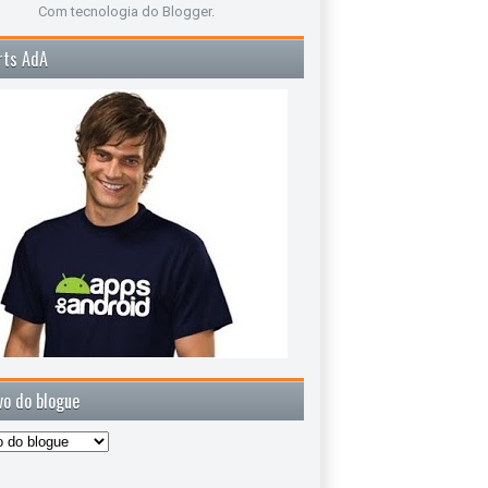
Com tecnologia do
Blogger
.
rts AdA
vo do blogue