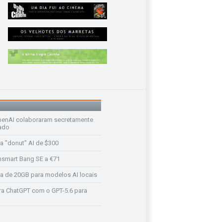
enAI colaboraram secretamente
ado
a "donut" AI de $300
nsmart Bang SE a €71
a de 20GB para modelos AI locais
a ChatGPT com o GPT-5.6 para