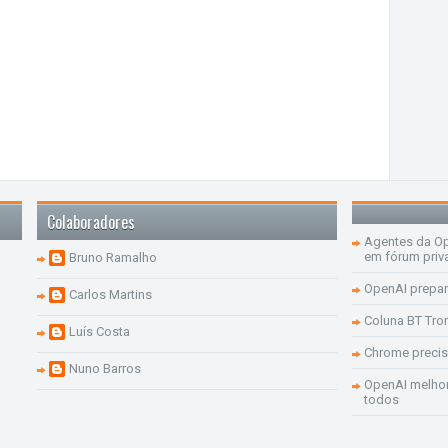
Colaboradores
Agentes da Op
em fórum priv
Bruno Ramalho
OpenAI prepar
Carlos Martins
Coluna BT Tro
Luís Costa
Chrome precis
Nuno Barros
OpenAI melhor
todos