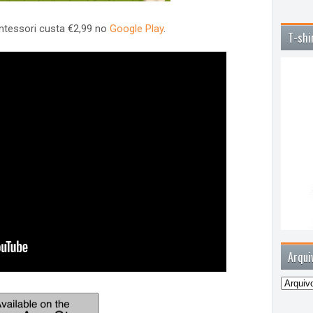
ntessori custa €2,99 no
Google Play
.
T-shi
Arqui