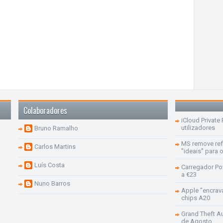
Colaboradores
iCloud Private
utilizadores
Bruno Ramalho
MS remove re
Carlos Martins
"ideais" para
Luís Costa
Carregador Po
a €23
Nuno Barros
Apple "encrav
chips A20
Grand Theft Aut
de Agosto