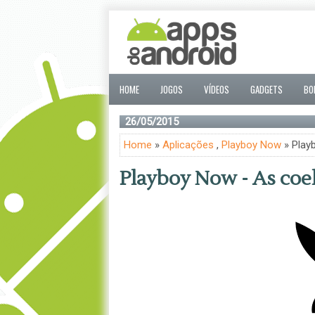
HOME
JOGOS
VÍDEOS
GADGETS
BO
26/05/2015
Home
»
Aplicações
,
Playboy Now
» Play
Playboy Now - As coe