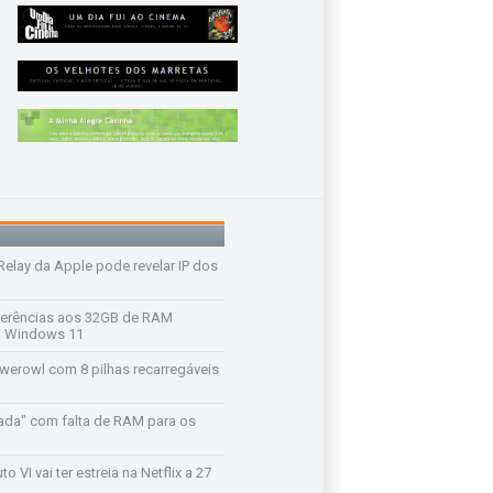
 Relay da Apple pode revelar IP dos
ferências aos 32GB de RAM
 o Windows 11
werowl com 8 pilhas recarregáveis
ada" com falta de RAM para os
o VI vai ter estreia na Netflix a 27