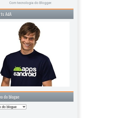
Com tecnologia do
Blogger
.
rts AdA
vo do blogue