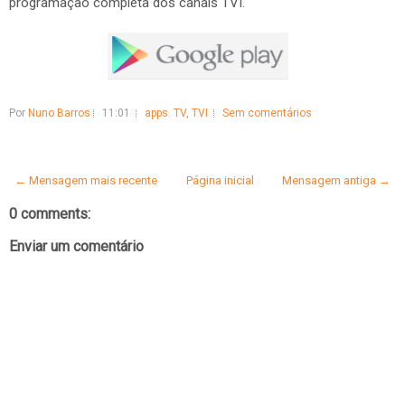
programação completa dos canais TVI.
Por
Nuno Barros
11:01
apps. TV
,
TVI
Sem comentários
← Mensagem mais recente
Página inicial
Mensagem antiga →
0 comments:
Enviar um comentário