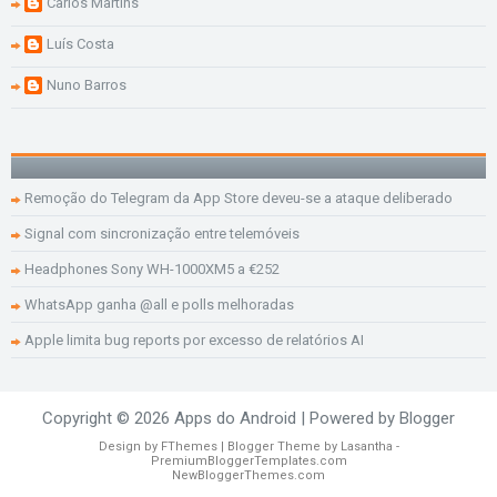
Carlos Martins
Luís Costa
Nuno Barros
Remoção do Telegram da App Store deveu-se a ataque deliberado
Signal com sincronização entre telemóveis
Headphones Sony WH-1000XM5 a €252
WhatsApp ganha @all e polls melhoradas
Apple limita bug reports por excesso de relatórios AI
Copyright ©
2026
Apps do Android
| Powered by
Blogger
Design by
FThemes
| Blogger Theme by
Lasantha
-
PremiumBloggerTemplates.com
NewBloggerThemes.com