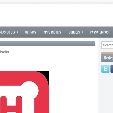
»
»
RLAS DO DIA
ÚLTIMAS
APPS INÚTEIS
BUNDLES
PASSATEMPOS
 Hooks
Redes