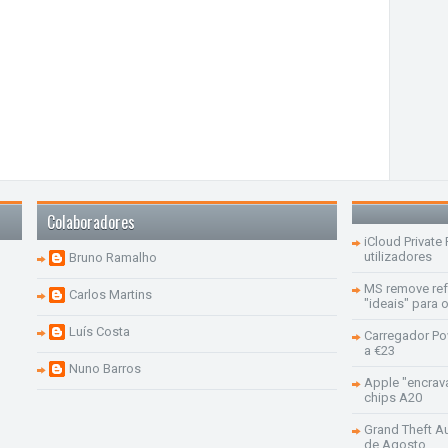
Colaboradores
iCloud Private
utilizadores
Bruno Ramalho
MS remove re
Carlos Martins
"ideais" para
Luís Costa
Carregador Po
a €23
Nuno Barros
Apple "encrav
chips A20
Grand Theft Aut
de Agosto