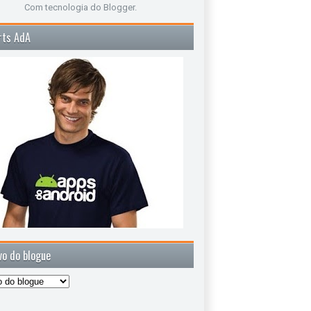
Com tecnologia do
Blogger
.
rts AdA
vo do blogue