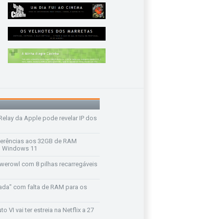
 Relay da Apple pode revelar IP dos
ferências aos 32GB de RAM
 o Windows 11
werowl com 8 pilhas recarregáveis
ada" com falta de RAM para os
o VI vai ter estreia na Netflix a 27