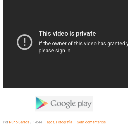
Por
Nuno Barros
14:44
apps
,
Fotografia
Sem comentários