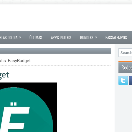
»
»
RLAS DO DIA
ÚLTIMAS
APPS INÚTEIS
BUNDLES
PASSATEMPOS
tis: EasyBudget
Redes
get