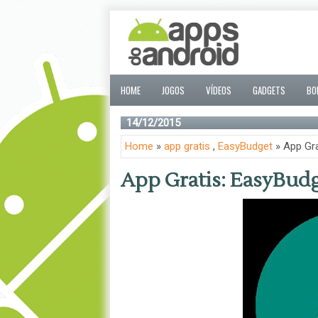
HOME
JOGOS
VÍDEOS
GADGETS
BO
14/12/2015
Home
»
app gratis
,
EasyBudget
» App Gra
App Gratis: EasyBud