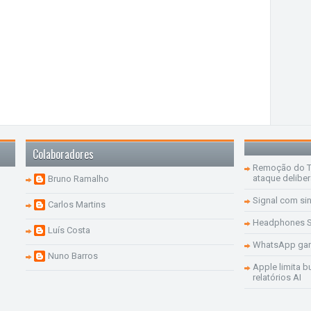
Colaboradores
Remoção do Te
ataque delibe
Bruno Ramalho
Signal com si
Carlos Martins
Headphones S
Luís Costa
WhatsApp ganh
Nuno Barros
Apple limita b
relatórios AI