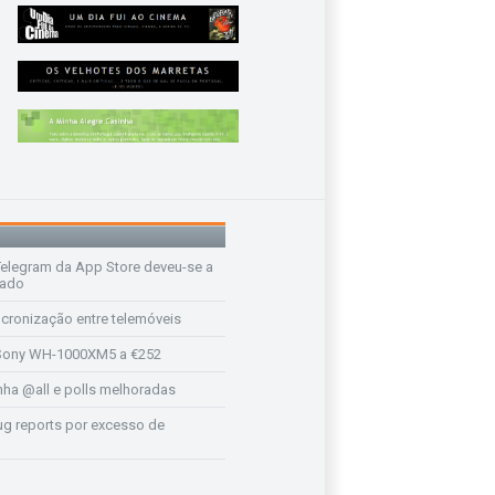
legram da App Store deveu-se a
rado
ncronização entre telemóveis
ony WH-1000XM5 a €252
a @all e polls melhoradas
ug reports por excesso de