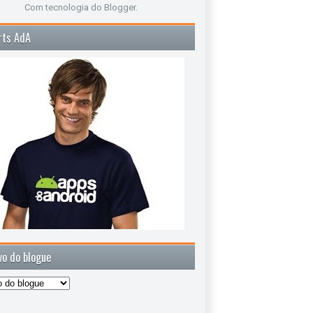
Com tecnologia do
Blogger
.
rts AdA
vo do blogue