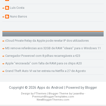
Luís Costa
Nuno Barros
iCloud Private Relay da Apple pode revelar IP dos utilizadores
MS remove referências aos 32GB de RAM "ideais" para o Windows 11
Carregador Powerowl com 8 pilhas recarregáveis a €23
Apple "encravada" com falta de RAM para os chips A20
Grand Theft Auto VI vai ter estreia na Netflix a 27 de Agosto
Copyright ©
2026
Apps do Android
| Powered by
Blogger
Design by
FThemes
| Blogger Theme by
Lasantha
-
PremiumBloggerTemplates.com
NewBloggerThemes.com