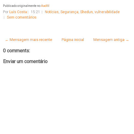
Publicado originalmente no
AadM
Por
Luís Costa
15:21
Notícias
,
Segurança
,
Shedun
,
vulnerabilidade
Sem comentários
← Mensagem mais recente
Página inicial
Mensagem antiga →
0 comments:
Enviar um comentário