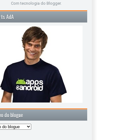
Com tecnologia do
Blogger
.
rts AdA
vo do blogue