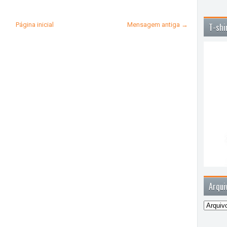
Página inicial
Mensagem antiga →
T-shi
Arqui