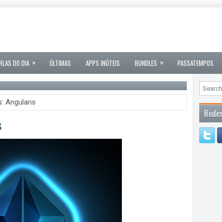
»
»
RLAS DO DIA
ÚLTIMAS
APPS INÚTEIS
BUNDLES
PASSATEMPOS
: Angularis
Redes
s