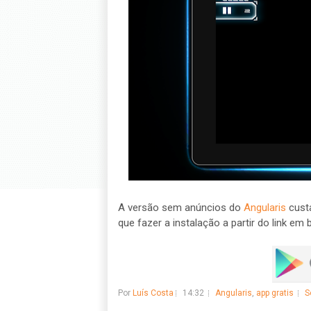
A versão sem anúncios do
Angularis
cust
que fazer a instalação a partir do link em b
Por
Luís Costa
14:32
Angularis
,
app gratis
S