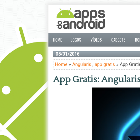
HOME
JOGOS
VÍDEOS
GADGETS
BO
05/01/2016
Home
»
Angularis
,
app gratis
» App Gratis
App Gratis: Angulari