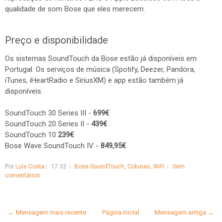
qualidade de som Bose que eles merecem.
Preço e disponibilidade
Os sistemas SoundTouch da Bose estão já disponíveis em
Portugal. Os serviços de música (Spotify, Deezer, Pandora,
iTunes, iHeartRadio e SiriusXM) e app estão também já
disponíveis.
SoundTouch 30 Series III -
699€
SoundTouch 20 Series II -
439€
SoundTouch 10
239€
Bose Wave SoundTouch IV -
849,95€
Por
Luís Costa
17:32
Bose SoundTouch
,
Colunas
,
WiFi
Sem
comentários
← Mensagem mais recente
Página inicial
Mensagem antiga →