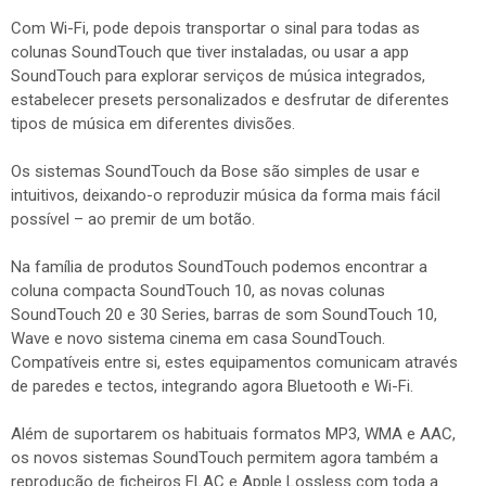
Com Wi-Fi, pode depois transportar o sinal para todas as
colunas SoundTouch que tiver instaladas, ou usar a app
SoundTouch para explorar serviços de música integrados,
estabelecer presets personalizados e desfrutar de diferentes
tipos de música em diferentes divisões.
Os sistemas SoundTouch da Bose são simples de usar e
intuitivos, deixando-o reproduzir música da forma mais fácil
possível – ao premir de um botão.
Na família de produtos SoundTouch podemos encontrar a
coluna compacta SoundTouch 10, as novas colunas
SoundTouch 20 e 30 Series, barras de som SoundTouch 10,
Wave e novo sistema cinema em casa SoundTouch.
Compatíveis entre si, estes equipamentos comunicam através
de paredes e tectos, integrando agora Bluetooth e Wi-Fi.
Além de suportarem os habituais formatos MP3, WMA e AAC,
os novos sistemas SoundTouch permitem agora também a
reprodução de ficheiros FLAC e Apple Lossless com toda a