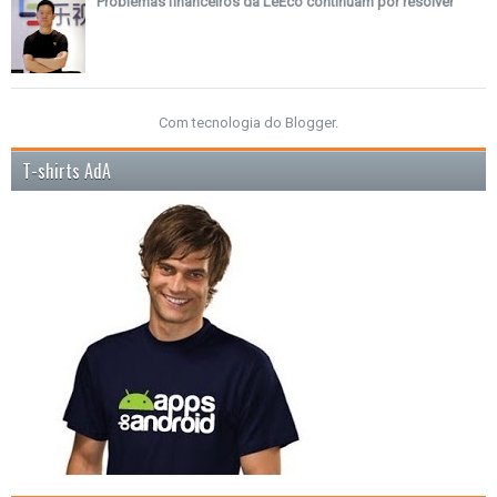
Problemas financeiros da LeEco continuam por resolver
Com tecnologia do
Blogger
.
T-shirts AdA