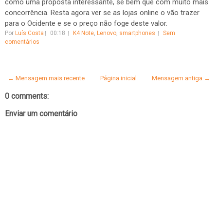
como uma proposta interessante, se bem que com muito mais
concorrência. Resta agora ver se as lojas online o vão trazer
para o Ocidente e se o preço não foge deste valor.
Por
Luís Costa
00:18
K4 Note
,
Lenovo
,
smartphones
Sem
comentários
← Mensagem mais recente
Página inicial
Mensagem antiga →
0 comments:
Enviar um comentário