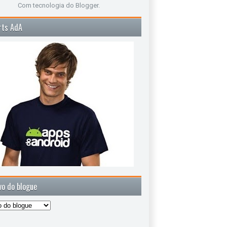
Com tecnologia do
Blogger
.
rts AdA
vo do blogue