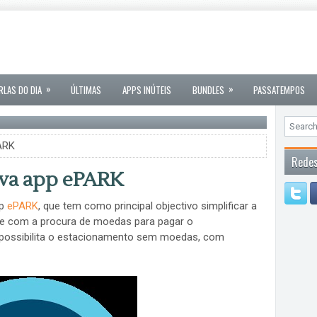
»
»
RLAS DO DIA
ÚLTIMAS
APPS INÚTEIS
BUNDLES
PASSATEMPOS
ARK
Redes
va app ePARK
pp
ePARK
, que tem como principal objectivo simplificar a
te com a procura de moedas para pagar o
possibilita o estacionamento sem moedas, com