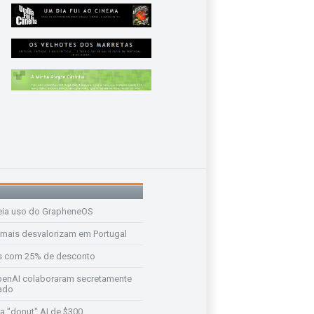
eia uso do GrapheneOS
 mais desvalorizam em Portugal
s com 25% de desconto
enAI colaboraram secretamente
ado
a "donut" AI de $300