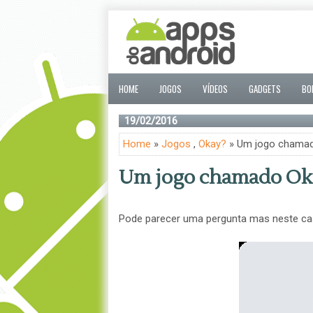
HOME
JOGOS
VÍDEOS
GADGETS
BO
19/02/2016
Home
»
Jogos
,
Okay?
» Um jogo chama
Um jogo chamado Ok
Pode parecer uma pergunta mas neste ca