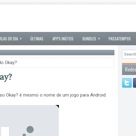
»
»
RLAS DO DIA
ÚLTIMAS
APPS INÚTEIS
BUNDLES
PASSATEMPOS
do Okay?
Redes
ay?
so Okay? é mesmo o nome de um jogo para Android.