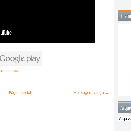
T-shi
omentários
Página inicial
Mensagem antiga →
Arqui