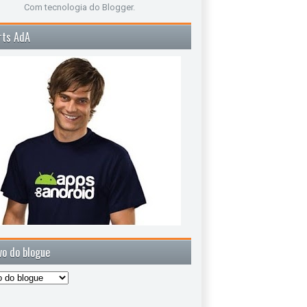
Com tecnologia do
Blogger
.
rts AdA
vo do blogue