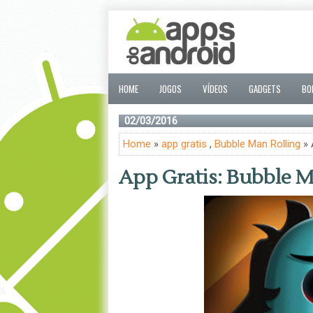
HOME
JOGOS
VÍDEOS
GADGETS
BO
02/03/2016
Home
»
app gratis
,
Bubble Man Rolling
» 
App Gratis: Bubble M