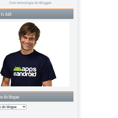
Com tecnologia do
Blogger
.
rts AdA
vo do blogue