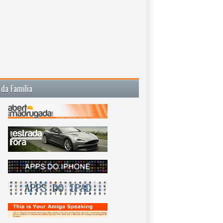
 da Família