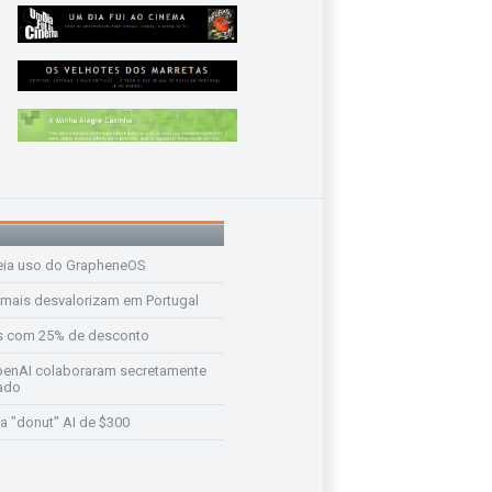
eia uso do GrapheneOS
 mais desvalorizam em Portugal
s com 25% de desconto
enAI colaboraram secretamente
ado
a "donut" AI de $300