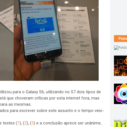
Popu
ilizou para o Galaxy S6, utilizando no S7 dois tipos de
stá que choveram críticas por esta internet fora, mas
 para as mesmas.
ados para escrever sobre este assunto e o tempo veio-
e testes (
1
), (
2
), (
3
) e a conclusão aprece ser unânime,