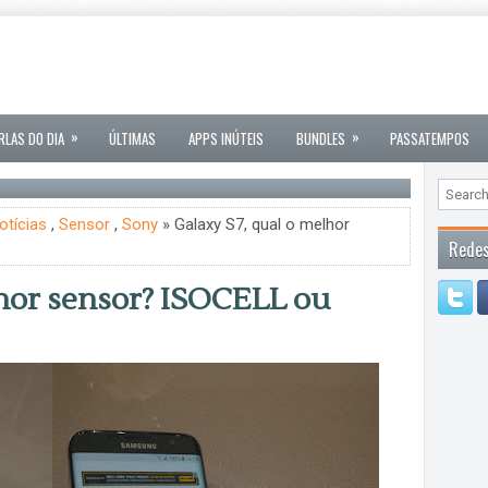
»
»
RLAS DO DIA
ÚLTIMAS
APPS INÚTEIS
BUNDLES
PASSATEMPOS
otícias
,
Sensor
,
Sony
» Galaxy S7, qual o melhor
Redes
lhor sensor? ISOCELL ou