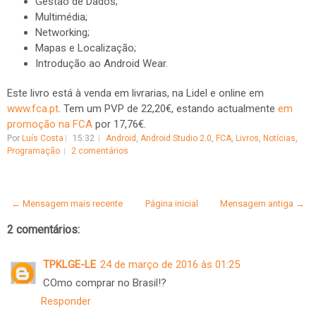
Gestão de Dados;
Multimédia;
Networking;
Mapas e Localização;
Introdução ao Android Wear.
Este livro está à venda em livrarias, na Lidel e online em
www.fca.pt
. Tem um PVP de 22,20€, estando actualmente
em
promoção na FCA
por 17,76€.
Por
Luís Costa
15:32
Android
,
Android Studio 2.0
,
FCA
,
Livros
,
Notícias
,
Programação
2 comentários
← Mensagem mais recente
Página inicial
Mensagem antiga →
2 comentários:
TPKLGE-LE
24 de março de 2016 às 01:25
COmo comprar no Brasil!?
Responder