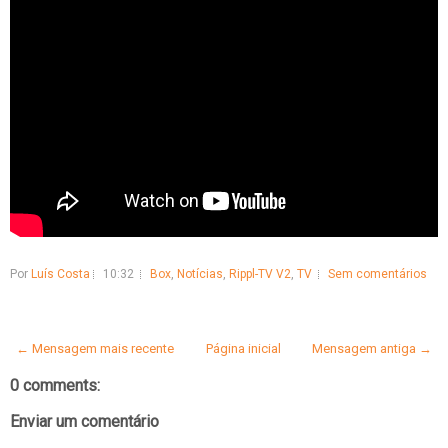
Por
Luís Costa
10:32
Box
,
Notícias
,
Rippl-TV V2
,
TV
Sem comentários
← Mensagem mais recente
Página inicial
Mensagem antiga →
0 comments:
Enviar um comentário