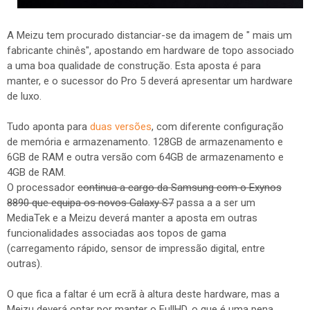
A Meizu tem procurado distanciar-se da imagem de " mais um
fabricante chinês", apostando em hardware de topo associado
a uma boa qualidade de construção. Esta aposta é para
manter, e o sucessor do Pro 5 deverá apresentar um hardware
de luxo.
Tudo aponta para
duas versões
, com diferente configuração
de memória e armazenamento. 128GB de armazenamento e
6GB de RAM e outra versão com 64GB de armazenamento e
4GB de RAM.
O processador
continua a cargo da Samsung com o Exynos
8890 que equipa os novos Galaxy S7
passa a a ser um
MediaTek e a Meizu deverá manter a aposta em outras
funcionalidades associadas aos topos de gama
(carregamento rápido, sensor de impressão digital, entre
outras).
O que fica a faltar é um ecrã à altura deste hardware, mas a
Meizu deverá optar por manter o FullHD, o que é uma pena.