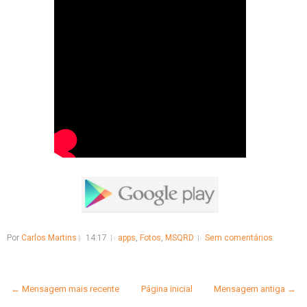
Por
Carlos Martins
14:17
apps
,
Fotos
,
MSQRD
Sem comentários
← Mensagem mais recente
Página inicial
Mensagem antiga →