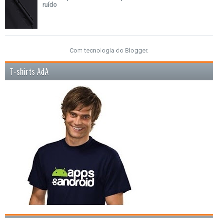
ruído
Com tecnologia do
Blogger
.
T-shirts AdA