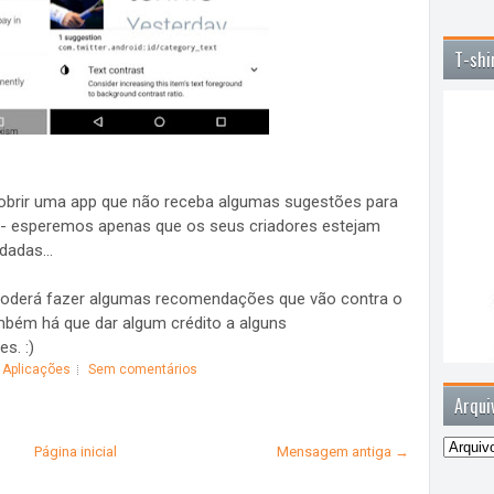
T-shi
scobrir uma app que não receba algumas sugestões para
 - esperemos apenas que os seus criadores estejam
adas...
 poderá fazer algumas recomendações que vão contra o
 também há que dar algum crédito a alguns
s. :)
,
Aplicações
Sem comentários
Arqui
Página inicial
Mensagem antiga →