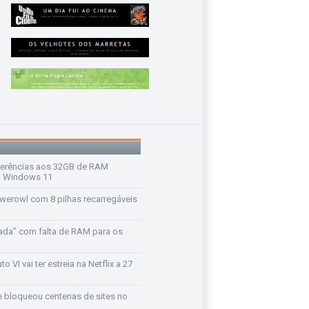
ferências aos 32GB de RAM
 o Windows 11
werowl com 8 pilhas recarregáveis
ada" com falta de RAM para os
o VI vai ter estreia na Netflix a 27
e bloqueou centenas de sites no