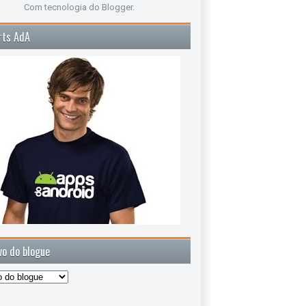
Com tecnologia do
Blogger
.
rts AdA
vo do blogue