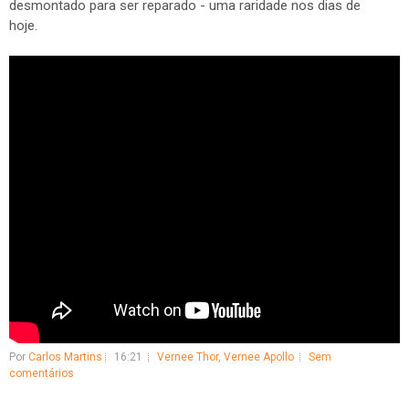
desmontado para ser reparado - uma raridade nos dias de
hoje.
Por
Carlos Martins
16:21
Vernee Thor
,
Vernee Apollo
Sem
comentários