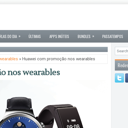
»
»
RLAS DO DIA
ÚLTIMAS
APPS INÚTEIS
BUNDLES
PASSATEMPOS
wearables
» Huawei com promoção nos wearables
Redes
o nos wearables