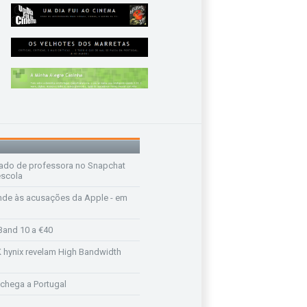
ado de professora no Snapchat
escola
de às acusações da Apple - em
Band 10 a €40
K hynix revelam High Bandwidth
chega a Portugal