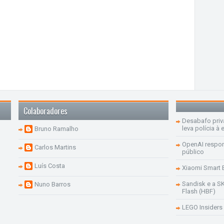
Colaboradores
Desabafo priv
leva polícia à 
Bruno Ramalho
OpenAI respon
Carlos Martins
público
Luís Costa
Xiaomi Smart 
Sandisk e a S
Nuno Barros
Flash (HBF)
LEGO Insiders 