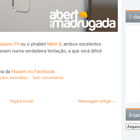
T-shi
uawei P9
ou o phablet
Mate 8
, ambos excelentes
ssim numa verdadeira tentação, a que será difícil
ina da
Huawei no Facebook
.
ções
,
wearables
Sem comentários
Página inicial
Mensagem antiga →
Arqui