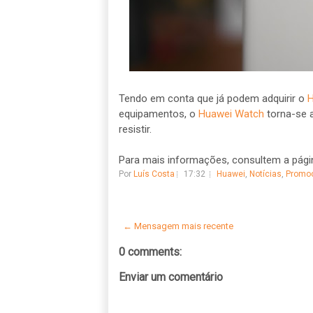
Tendo em conta que já podem adquirir o
H
equipamentos, o
Huawei Watch
torna-se a
resistir.
Para mais informações, consultem a pág
Por
Luís Costa
17:32
Huawei
,
Notícias
,
Promo
← Mensagem mais recente
0 comments:
Enviar um comentário