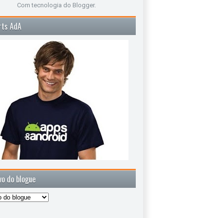
Com tecnologia do
Blogger
.
rts AdA
vo do blogue